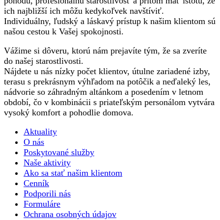
pohodu, profesionálnu starostlivosť a pritom mať istotu, že
ich najbližší ich môžu kedykoľvek navštíviť.
Individuálny, ľudský a láskavý prístup k našim klientom sú
našou cestou k Vašej spokojnosti.
Vážime si dôveru, ktorú nám prejavíte tým, že sa zveríte
do našej starostlivosti.
Nájdete u nás nízky počet klientov, útulne zariadené izby,
terasu s prekrásnym výhľadom na potôčik a neďaleký les,
nádvorie so záhradným altánkom a posedením v letnom
období, čo v kombinácii s priateľským personálom vytvára
vysoký komfort a pohodlie domova.
Aktuality
O nás
Poskytované služby
Naše aktivity
Ako sa stať našim klientom
Cenník
Podporili nás
Formuláre
Ochrana osobných údajov