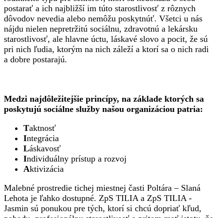
postarať a ich najbližší im túto starostlivosť z rôznych
dôvodov nevedia alebo nemôžu poskytnúť. Všetci u nás
nájdu nielen nepretržitú sociálnu, zdravotnú a lekársku
starostlivosť, ale hlavne úctu, láskavé slovo a pocit, že sú
pri nich ľudia, ktorým na nich záleží a ktorí sa o nich radi
a dobre postarajú.
Medzi najdôležitejšie princípy, na základe ktorých sa
poskytujú sociálne služby našou organizáciou patria:
T
aktnosť
I
ntegrácia
L
áskavosť
I
ndividuálny prístup a rozvoj
A
ktivizácia
Malebné prostredie tichej miestnej časti Poltára – Slaná
Lehota je ľahko dostupné. ZpS TILIA a ZpS TILIA -
Jasmin sú ponukou pre tých, ktorí si chcú dopriať kľud,