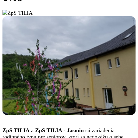
ZpS TILIA
a
ZpS TILIA - Jasmin
sú zariadenia
rodinného typu pre seniorov, ktorí sa nedokážu o seba