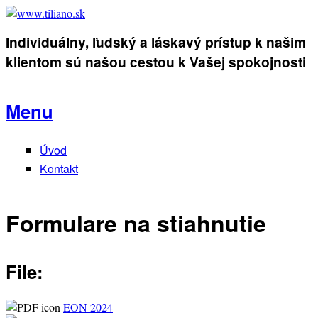
Skip to main content
Individuálny, ľudský a láskavý prístup k našim
www.tiliano.sk
klientom sú našou cestou k Vašej spokojnosti
Menu
Úvod
Main menu
Kontakt
Formulare na stiahnutie
File:
EON 2024